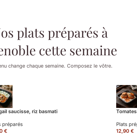
os plats préparés à
enoble cette semaine
nu change chaque semaine. Composez le vôtre.
ail saucisse, riz basmati
Tomates 
s préparés
Plats pr
90
€
12,90
€