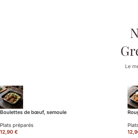
N
Gr
Le me
Boulettes de bœuf, semoule
Roug
Plats préparés
Plat
12,90
€
12,