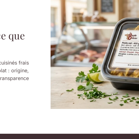
ce que
uisinés frais
at : origine,
 transparence