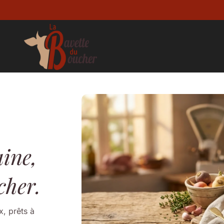
aine,
cher.
x, prêts à