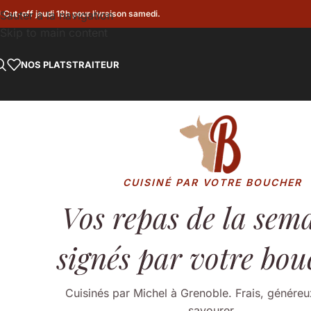
 Cut-off jeudi 18h pour livraison samedi.
Sauter à la navigation
Skip to main content
NOS PLATS
TRAITEUR
CUISINÉ PAR VOTRE BOUCHER
Vos repas de la sem
signés par votre bou
Cuisinés par Michel à Grenoble. Frais, généreu
savourer.