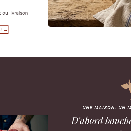
t ou livraison
U →
UNE MAISON, UN M
D'abord bouche