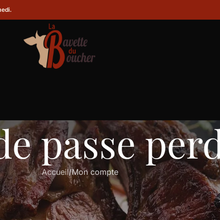
medi.
de passe per
Accueil
Mon compte
re
r