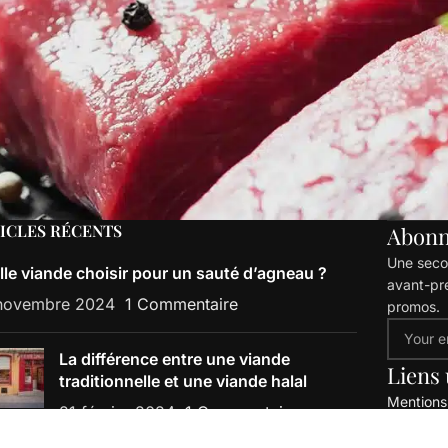
ICLES RÉCENTS
Abonn
Une secon
lle viande choisir pour un sauté d’agneau ?
avant-pr
novembre 2024
1 Commentaire
promos.
La différence entre une viande
Liens 
traditionnelle et une viande halal
Mentions
21 février 2024
1 Commentaire
condition