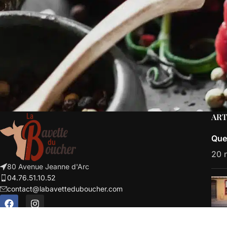
ART
Que
20 
80 Avenue Jeanne d'Arc
04.76.51.10.52
contact@labavetteduboucher.com
DY Corp
Copyright© 2026