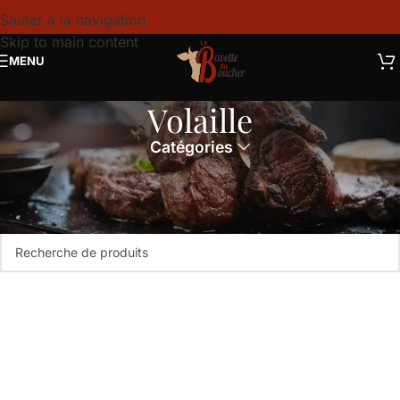
Sauter à la navigation
Skip to main content
MENU
Volaille
Catégories
Accueil
Boucherie
Volaille
Aucun produit ne correspond à votre sélection.