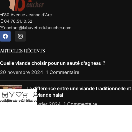
80 Avenue Jeanne d'Arc
04.76.51.10.52
contact@labavetteduboucher.com
ARTICLES RÉCENTS
Quelle viande choisir pour un sauté d’agneau ?
20 novembre 2024
1 Commentaire
La différence entre une viande traditionnelle et
une viande halal
outique
Liste de souhaits
Filtres
Chariot
Mon compte
21 février 2024
1 Commentaire
Abonnez-vous à notre newsletter
Une seconde suffit pour être informé(e) en