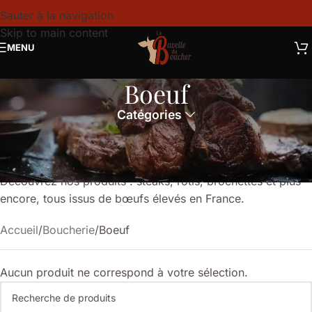
Sauter à la navigation
Skip to main content
MENU
Boeuf
Catégories
La Bavette du Boucher à Grenoble propose une large
sélection de viandes de bœuf de qualité. Commandez
facilement en ligne et profitez de la livraison à domicile.
Découvrez nos produits : steaks, rôtis, brochettes et plus
encore, tous issus de bœufs élevés en France.
Accueil
Boucherie
Boeuf
Aucun produit ne correspond à votre sélection.