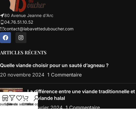
80 Avenue Jeanne d'Arc
04.76.51.10.52
contact@labavetteduboucher.com
ARTICLES RÉCENTS
Quelle viande choisir pour un sauté d’agneau ?
20 novembre 2024
1 Commentaire
La différence entre une viande traditionnelle et
une viande halal
outique
Liste de souhaits
Filtres
Chariot
Mon compte
21 février 2024
1 Commentaire
Abonnez-vous à notre newsletter
Une seconde suffit pour être informé(e) en