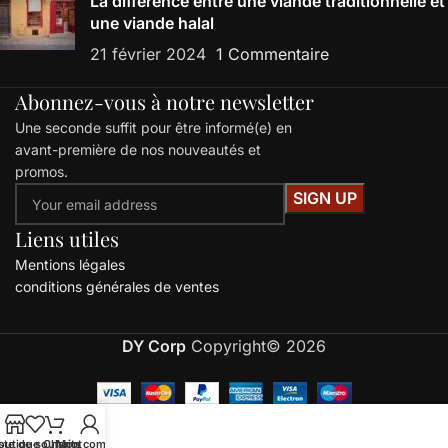
La différence entre une viande traditionnelle et
une viande halal
21 février 2024
1 Commentaire
Abonnez-vous à notre newsletter
Une seconde suffit pour être informé(e) en
avant-première de nos nouveautés et
promos.
Liens utiles
Mentions légales
conditions générales de ventes
DY Corp
Copyright© 2026
ste de souhaits
outique
Chariot
Mon compte