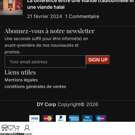
La différence entre une viande traditionnelle et
une viande halal
21 février 2024
1 Commentaire
Abonnez-vous à notre newsletter
Une seconde suffit pour être informé(e) en
avant-première de nos nouveautés et
promos.
Liens utiles
Mentions légales
conditions générales de ventes
DY Corp
Copyright© 2026
ste de souhaits
outique
Chariot
Mon compte