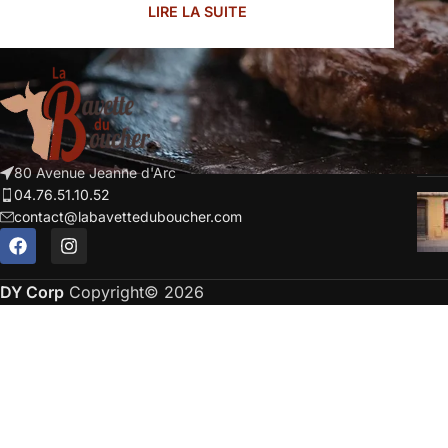
LIRE LA SUITE
ART
Que
20 
80 Avenue Jeanne d'Arc
04.76.51.10.52
contact@labavetteduboucher.com
DY Corp
Copyright© 2026