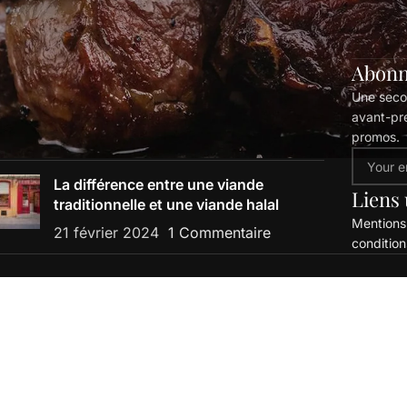
ICLES RÉCENTS
Abonn
Une secon
lle viande choisir pour un sauté d’agneau ?
avant-pr
novembre 2024
1 Commentaire
promos.
La différence entre une viande
Liens 
traditionnelle et une viande halal
Mentions
21 février 2024
1 Commentaire
condition