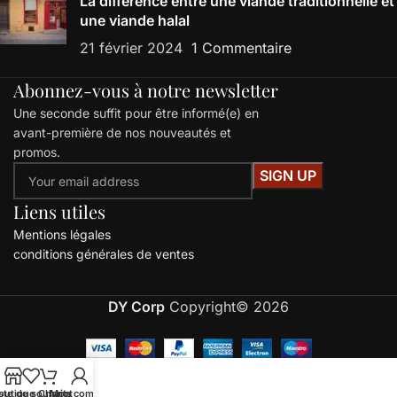
La différence entre une viande traditionnelle et
une viande halal
21 février 2024
1 Commentaire
Abonnez-vous à notre newsletter
Une seconde suffit pour être informé(e) en
avant-première de nos nouveautés et
promos.
Liens utiles
Mentions légales
conditions générales de ventes
DY Corp
Copyright© 2026
ste de souhaits
outique
Chariot
Mon compte