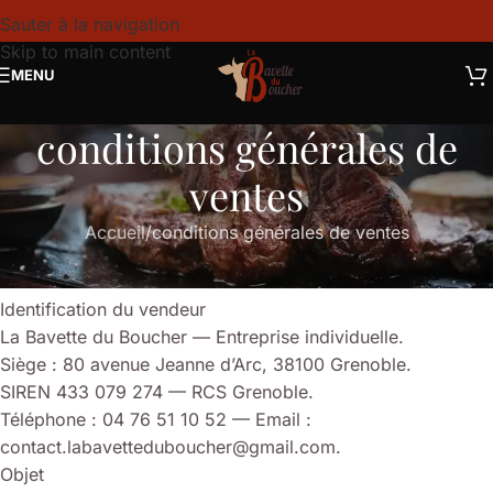
Sauter à la navigation
Skip to main content
MENU
conditions générales de
ventes
Accueil
conditions générales de ventes
CONDITIONS GÉNÉRALES DE VENTE
Identification du vendeur
La Bavette du Boucher — Entreprise individuelle.
Siège : 80 avenue Jeanne d’Arc, 38100 Grenoble.
SIREN 433 079 274 — RCS Grenoble.
Téléphone : 04 76 51 10 52 — Email :
contact.labavetteduboucher@gmail.com.
Objet